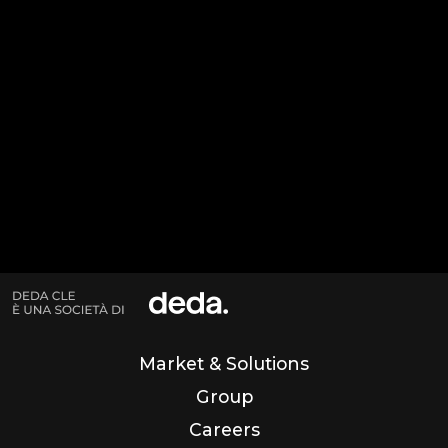
Fax: +39 080 5504003
Mail: info@clebari.com
PEC: clecert@legalmail.it
P.IVA: 03695510721
Codice Univoco: SUBM70N
Market & Solutions
Group
Careers