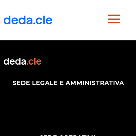
SEDE LEGALE E AMMINISTRATIVA
Via G. Amendola 187/A – 70126 Bari Italy
Tel. +39 080 5559730