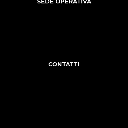
SEDE OPERATIVA
Bari:
Via G. Amendola, 189, 70126
Napoli:
Via Brin 49/65 – Int. B18 – 80142
Tel. +39 081 19095311
CONTATTI
Rag. Sociale: CLE – COMPUTER LEVANTE
ENGINEERING S.R.L
Soc. Unip.
Soc. Contr.art. 2497 c.c. da Dedagroup
S.p.A. (TN)