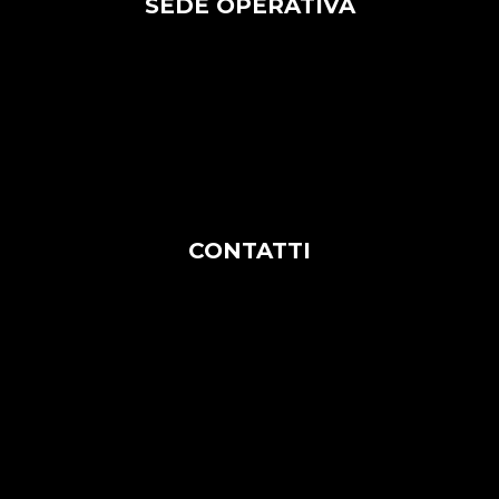
SEDE OPERATIVA
Bari:
Via G. Amendola, 189, 70126
Napoli:
Via Brin 49/65 – Int. B18 – 80142
Tel. +39 081 19095311
CONTATTI
Rag. Sociale: CLE – COMPUTER LEVANTE
ENGINEERING S.R.L
Soc. Unip.
Soc. Contr.art. 2497 c.c. da Dedagroup
S.p.A. (TN)