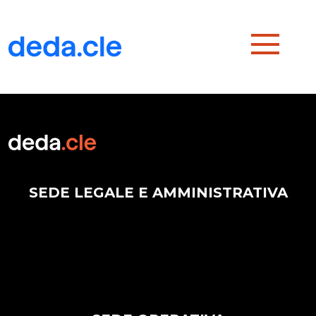
SEDE LEGALE E AMMINISTRATIVA
Via G. Amendola 187/A – 70126 Bari Italy
Tel. +39 080 5559730