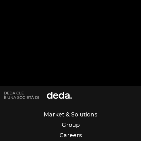
Fax: +39 080 5504003
Mail: info@clebari.com
PEC: clecert@legalmail.it
P.IVA: 03695510721
Codice Univoco: SUBM70N
Market & Solutions
Group
Careers